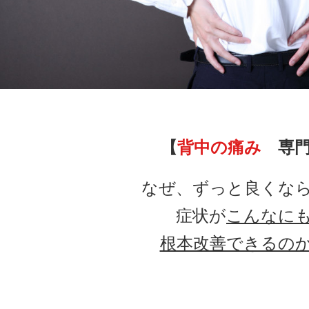
【
背中の痛み
専門
なぜ、ずっと良くな
症状が
こんなに
根本改善できるの