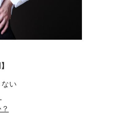
】
らない
も
か？