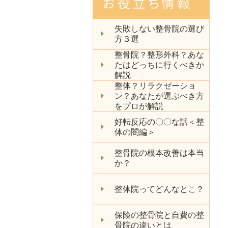
失敗しない整骨院の選び
方３選
整骨院？整形外科？あな
たはどっちに行くべきか
解説
整体？リラクゼーショ
ン？あなたが選ぶべき方
をプロが解説
好転反応の〇〇な話＜整
体の闇編＞
整骨院の根本改善は本当
か？
整体院ってどんなとこ？
保険の整骨院と自費の整
骨院の違いとは