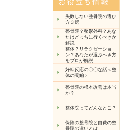
失敗しない整骨院の選び
方３選
整骨院？整形外科？あな
たはどっちに行くべきか
解説
整体？リラクゼーショ
ン？あなたが選ぶべき方
をプロが解説
好転反応の〇〇な話＜整
体の闇編＞
整骨院の根本改善は本当
か？
整体院ってどんなとこ？
保険の整骨院と自費の整
骨院の違いとは